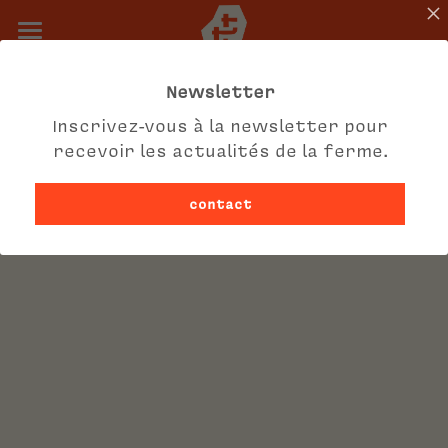
Le projet
Newsletter
Le potager des habitant.e.s
Inscrivez-vous à la newsletter pour
recevoir les actualités de la ferme.
Le bénévolat
contact
Teambuilding et privatisation
La pépinière
Agenda
Contact et infos pratiques